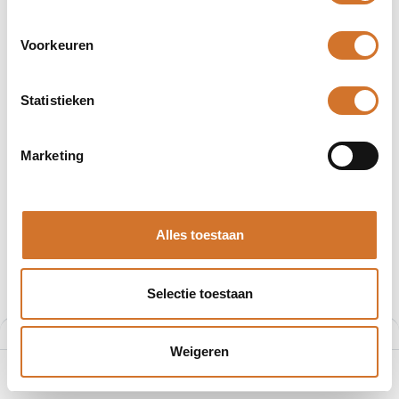
Voorkeuren
Statistieken
Retroreflectieve
lichtgeleiders
Marketing
Producten
44 producten gevonden.
Alles toestaan
Selectie toestaan
Filters
Aanbevolen
Weigeren
0
Home
Zoeken
Verlanglijst
Account