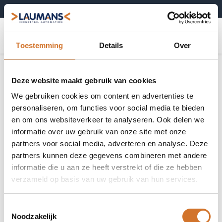
+31 (0)495-52 10 67
0
Toestemming
Details
Over
Lichtgeleiders
Toon alles
Deze website maakt gebruik van cookies
We gebruiken cookies om content en advertenties te
personaliseren, om functies voor social media te bieden
en om ons websiteverkeer te analyseren. Ook delen we
informatie over uw gebruik van onze site met onze
Through beam
Diffuse
partners voor social media, adverteren en analyse. Deze
lichtgeleiders
lichtgeleiders
partners kunnen deze gegevens combineren met andere
informatie die u aan ze heeft verstrekt of die ze hebben
verzameld op basis van uw gebruik van hun services.
Extra flexibele
Hoge
Toestemmingsselectie
lichtgeleiders
temperatuur
Noodzakelijk
lichtgeleiders