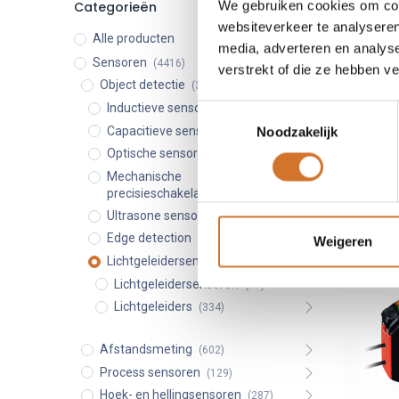
We gebruiken cookies om cont
Categorieën
Fiber 
websiteverkeer te analyseren
Alle producten
Altijd dic
media, adverteren en analys
krappe of
Sensoren
(4416)
verstrekt of die ze hebben v
Object detectie
(3361)
Een g
Inductieve sensoren
(995)
Toestemmingsselectie
optis
Zeer 
Capacitieve sensoren
Noodzakelijk
(93)
Detec
Optische sensoren
(1537)
Een g
Mechanische
precisieschakelaars
(80)
Ultrasone sensoren
(198)
Edge detection
(47)
Weigeren
Lichtgeleidersensoren
(411)
Lichtgeleidersensoren
(77)
Lichtgeleiders
(334)
Afstandsmeting
(602)
Process sensoren
(129)
Hoek- en hellingsensoren
(287)