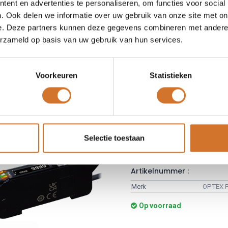
ent en advertenties te personaliseren, om functies voor social
optic sensoren en kabels
. Ook delen we informatie over uw gebruik van onze site met on
ht bij de actie - het detecteren van kleine objecten op
e. Deze partners kunnen deze gegevens combineren met andere i
 moeilijk bereikbare plaatsen
erzameld op basis van uw gebruik van hun services.
rote selectie van sensorkoppen met plastic en glasvezel
che kabels
kleine en lichte sensoren voor taken in de robotica
Voorkeuren
Statistieken
tie van vulniveaus of lekkages, ook in agressieve vloeistoffen
root detectiebereik tot wel 3,5 meter
Selectie toestaan
OPTEX FA D4RF & D4IF
Artikelnummer :
Merk
OPTEX 
Op voorraad