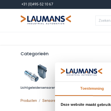
+31 (0)495-52 10 67
Menu
Producten
Oplossinge
Categorieën
Lichtgeleidersensoren
Lichtgeleiders
Toestemming
Producten
Sensoren
Object detectie
Lichtgeleid
Deze website maakt gebruik