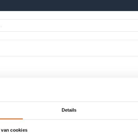
n
Onze merken
Nieuws
Kennisbank
Details
ersensoren
- 329 items
 van cookies