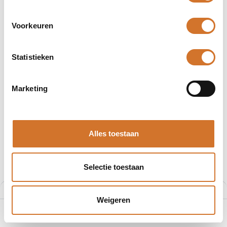
Voorkeuren
Statistieken
Retroreflectieve
lichtgeleiders
Marketing
Producten
116 producten gevonden.
Alles toestaan
Selectie toestaan
Filters
Aanbevolen
Weigeren
0
Home
Zoeken
Verlanglijst
Account