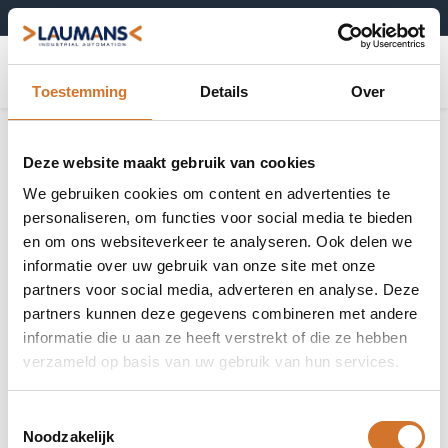
+31 (0)495-52 10 67
0
Toestemming
Details
Over
Lichtgeleiders
Toon alles
Deze website maakt gebruik van cookies
We gebruiken cookies om content en advertenties te
personaliseren, om functies voor social media te bieden
en om ons websiteverkeer te analyseren. Ook delen we
informatie over uw gebruik van onze site met onze
Through beam
Diffuse
partners voor social media, adverteren en analyse. Deze
lichtgeleiders
lichtgeleiders
partners kunnen deze gegevens combineren met andere
informatie die u aan ze heeft verstrekt of die ze hebben
verzameld op basis van uw gebruik van hun services.
Extra flexibele
Hoge
Toestemmingsselectie
lichtgeleiders
temperatuur
Noodzakelijk
lichtgeleiders