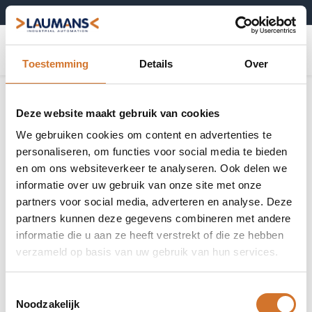
+31 (0)495-52 10 67
0
Toestemming
Details
Over
Bedieningselementen
Toon alles
Deze website maakt gebruik van cookies
We gebruiken cookies om content en advertenties te
personaliseren, om functies voor social media te bieden
en om ons websiteverkeer te analyseren. Ook delen we
informatie over uw gebruik van onze site met onze
Drukknoppen
Selectieknoppen
partners voor social media, adverteren en analyse. Deze
partners kunnen deze gegevens combineren met andere
informatie die u aan ze heeft verstrekt of die ze hebben
verzameld op basis van uw gebruik van hun services.
Front elementen
Paddestoelknoppen
voor
Toestemmingsselectie
signaallampen
Noodzakelijk