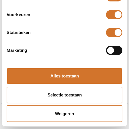
Producten
227 producten gevonden.
Voorkeuren
Statistieken
Marketing
Alles toestaan
Selectie toestaan
Filters
Aanbevolen
Weigeren
0
Home
Zoeken
Verlanglijst
Account