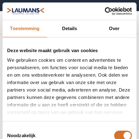
+31 (0)495-52 10 67
0
Toestemming
Details
Over
Machinebediening & schakelaars
Toon alles
Deze website maakt gebruik van cookies
We gebruiken cookies om content en advertenties te
personaliseren, om functies voor social media te bieden
en om ons websiteverkeer te analyseren. Ook delen we
informatie over uw gebruik van onze site met onze
Complete
Bedieningselementen
partners voor social media, adverteren en analyse. Deze
assemblages
partners kunnen deze gegevens combineren met andere
informatie die u aan ze heeft verstrekt of die ze hebben
verzameld op basis van uw gebruik van hun services.
Losse contacten
Signaallampen
Toestemmingsselectie
Noodzakelijk