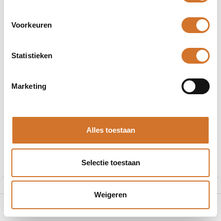
Voorkeuren
Adapterplaten
Behuizingen
Statistieken
Producten
743 producten gevonden.
Marketing
Alles toestaan
Selectie toestaan
Filters
Aanbevolen
Weigeren
0
Home
Zoeken
Verlanglijst
Account