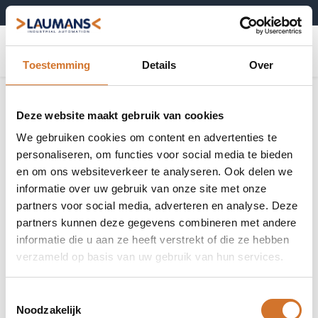
+31 (0)495-52 10 67
0
Toestemming
Details
Over
Machinebediening
Toon alles
Deze website maakt gebruik van cookies
We gebruiken cookies om content en advertenties te
personaliseren, om functies voor social media te bieden
en om ons websiteverkeer te analyseren. Ook delen we
informatie over uw gebruik van onze site met onze
Complete
Bedieningselementen
partners voor social media, adverteren en analyse. Deze
assemblages
partners kunnen deze gegevens combineren met andere
informatie die u aan ze heeft verstrekt of die ze hebben
verzameld op basis van uw gebruik van hun services.
Losse contacten
Signaallampen
Toestemmingsselectie
Noodzakelijk