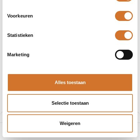
Voorkeuren
Adapterplaten
Behuizingen
Statistieken
Producten
6 producten gevonden.
Marketing
Alles toestaan
Selectie toestaan
Filters
Aanbevolen
Weigeren
0
Home
Zoeken
Verlanglijst
Account