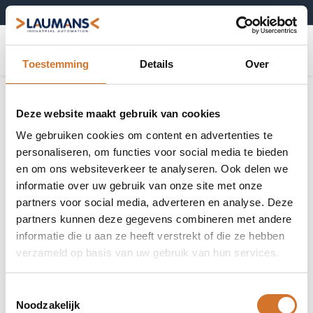
+31 (0)495-52 10 67
0
Toestemming
Details
Over
Bedieningselementen
Toon alles
Deze website maakt gebruik van cookies
We gebruiken cookies om content en advertenties te
personaliseren, om functies voor social media te bieden
en om ons websiteverkeer te analyseren. Ook delen we
informatie over uw gebruik van onze site met onze
Drukknoppen
Selectieknoppen
partners voor social media, adverteren en analyse. Deze
partners kunnen deze gegevens combineren met andere
informatie die u aan ze heeft verstrekt of die ze hebben
verzameld op basis van uw gebruik van hun services.
Front elementen
Paddestoelknoppen
voor
Toestemmingsselectie
signaallampen
Noodzakelijk