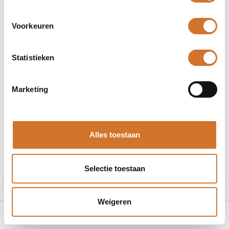
Producten
65 producten gevonden.
Voorkeuren
Statistieken
Marketing
Alles toestaan
Selectie toestaan
Filters
Aanbevolen
Weigeren
0
Home
Zoeken
Verlanglijst
Account