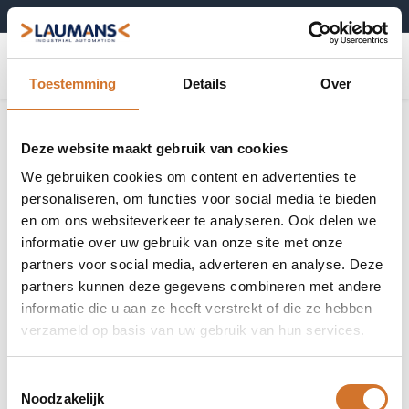
+31 (0)495-52 10 67
0
Toestemming
Details
Over
Zekeringen
Toon alles
Deze website maakt gebruik van cookies
We gebruiken cookies om content en advertenties te
personaliseren, om functies voor social media te bieden
en om ons websiteverkeer te analyseren. Ook delen we
informatie over uw gebruik van onze site met onze
CC-klasse
J-klasse
partners voor social media, adverteren en analyse. Deze
zekeringen
zekeringen
partners kunnen deze gegevens combineren met andere
informatie die u aan ze heeft verstrekt of die ze hebben
verzameld op basis van uw gebruik van hun services.
Zekeringhouders
Motorbeveiligingsschakelaars
Toestemmingsselectie
Noodzakelijk