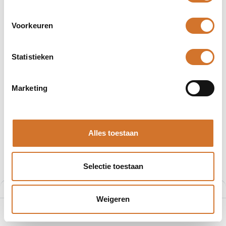
Producten
119 producten gevonden.
Voorkeuren
CC-klasse zekeringen
Statistieken
Zekeringen met een afschakelvermogen van 200.000 ampère
Uitstekende bescherming van elektrische componenten in de
Marketing
allerkleinste UL-zekering
Speciale vorm die het onmogelijk maakt om de zekering te vervangen
door een van het verkeerde type (bij gebruik van de bijbehorende
zekering houder)
Alles toestaan
Verkrijgbaar in verschillende karakteristieken
Low Peak (LP-CC)
Time Delay (FNQ-R)
Fast Acting (KTK-R)
Selectie toestaan
Verkrijgbaar in 0.1-30A
Filters
Aanbevolen
Weigeren
0
Home
Zoeken
Verlanglijst
Account