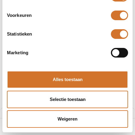
Voorkeuren
Statistieken
Marketing
Alles toestaan
Selectie toestaan
Filters
Aanbevolen
Bussmann CHM1DU 690V 32A 1P Zekeringhouder, 10 x 38 mm, IEC 60269-2
Weigeren
0
Artikelnummer :
CHM1DU
Home
Zoeken
Verlanglijst
Account
Merk
Bussmann