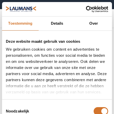
+31 (0)495-52 10 67
0
Toestemming
Details
Over
Zekeringen
Toon alles
Deze website maakt gebruik van cookies
We gebruiken cookies om content en advertenties te
personaliseren, om functies voor social media te bieden
en om ons websiteverkeer te analyseren. Ook delen we
informatie over uw gebruik van onze site met onze
Zekeringhouders
Zekeringhouders
partners voor social media, adverteren en analyse. Deze
voor CC-klasse
voor J-klasse
zekeringen
zekeringen
partners kunnen deze gegevens combineren met andere
informatie die u aan ze heeft verstrekt of die ze hebben
Producten
19 producten gevonden.
verzameld op basis van uw gebruik van hun services.
Toestemmingsselectie
Noodzakelijk