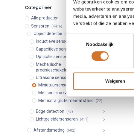
We gebruiken cookies om cont
Categorieën
Gemini
websiteverkeer te analyseren
media, adverteren en analys
Alle producten
Kleine en
verstrekt of die ze hebben v
Sensoren
(4416)
Beste
Object detectie
(3361)
de de
Toestemmingsselectie
Inductieve sensoren
(995)
Optim
Noodzakelijk
verbe
Capacitieve sensoren
(93)
Effic
Optische sensoren
(1537)
Small
Mechanische
open
precisieschakelaars
(80)
Ultrasone sensoren
(198)
Weigeren
Miniatuursensoren
(19)
Met sonic nozzle
(11)
Met extra grote meetafstand
(22)
Edge detection
(47)
Lichtgeleidersensoren
(411)
Afstandsmeting
(602)