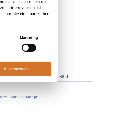
 media te bieden en om ons
ze partners voor social
nformatie die u aan ze heeft
Marketing
ZX.72N
Alles toestaan
Leveranciersnummer :
4
11219514
or M8
,
Connector M8 4 pin