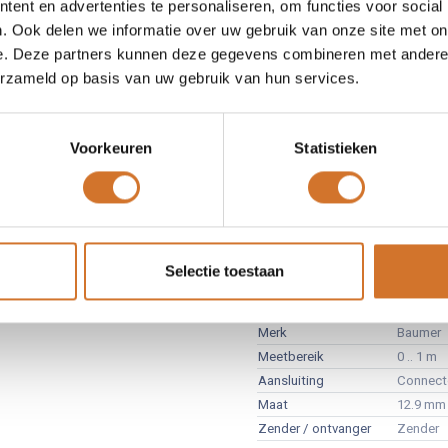
ent en advertenties te personaliseren, om functies voor social
aturiseerde ultrasone sensoren
. Ook delen we informatie over uw gebruik van onze site met on
e. Deze partners kunnen deze gegevens combineren met andere i
 lichte sensoren voor zeer beperkte ruimtes
erzameld op basis van uw gebruik van hun services.
 prestaties in het kleinste ontwerp met de beste blinde zone in
tectieafstand tot 100 mm
ale sensorinstelling voor de individuele toepassing met
Voorkeuren
Statistieken
terde functies en filters
iënte integratie en aanvullende gegevens via de IO-Link-interface
e sonische kegel voor objectdetectie zelfs in de kleinste
ingen
Baumer U300.TA0-ZZ
Selectie toestaan
Artikelnummer :
BU121951
Merk
Baumer
Meetbereik
0 .. 1 m
Aansluiting
Connect
Maat
12.9 mm
Zender / ontvanger
Zender