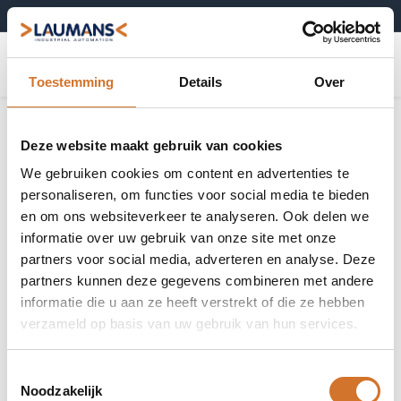
+31 (0)495-52 10 67
0
Toestemming
Details
Over
Ultrasone sensoren
Toon alles
Deze website maakt gebruik van cookies
We gebruiken cookies om content en advertenties te
personaliseren, om functies voor social media te bieden
en om ons websiteverkeer te analyseren. Ook delen we
informatie over uw gebruik van onze site met onze
Miniatuursensoren
Met sonic nozzle
partners voor social media, adverteren en analyse. Deze
partners kunnen deze gegevens combineren met andere
informatie die u aan ze heeft verstrekt of die ze hebben
verzameld op basis van uw gebruik van hun services.
Met extra grote
meetafstand
Toestemmingsselectie
Noodzakelijk