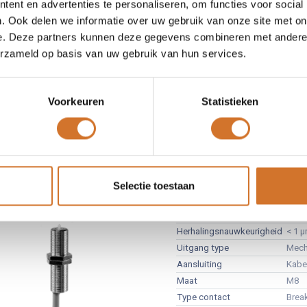
ent en advertenties te personaliseren, om functies voor social
ische precisie schakelaars
. Ook delen we informatie over uw gebruik van onze site met on
e. Deze partners kunnen deze gegevens combineren met andere i
er precisie in een compacte behuizing
erzameld op basis van uw gebruik van hun services.
albare nauwkeurigheid van 1 micrometer - de meest
eurige mechanische eindschakelaar ter wereld!
ct ontwerp voor montage in een zeer beperkte
Voorkeuren
Statistieken
llatieomgeving
ikbaar met (NC) en elektrische (NPN/PNP en
) uitgangscircuits
Baumer MY COM F50
Selectie toestaan
Artikelnummer :
B4815920
Merk
Baum
Herhalingsnauwkeurigheid
< 1 
Uitgang type
Mech
Aansluiting
Kabe
Maat
M8
Type contact
Brea