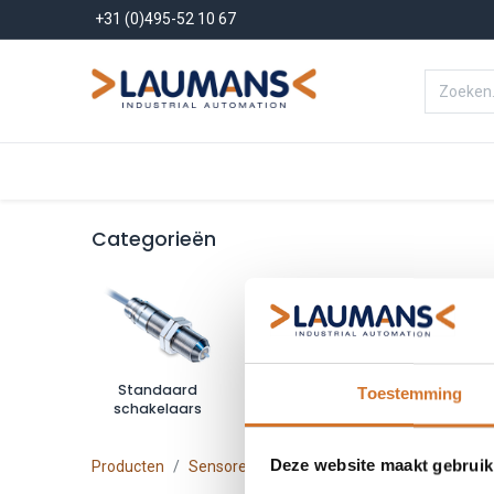
+31 (0)495-52 10 67
Menu
Producten
Oplossinge
Categorieën
Standaard
Voor laterale
Met vers
Toestemming
schakelaars
benadering
Deze website maakt gebruik
Producten
Sensoren
Object detectie
Mechanische