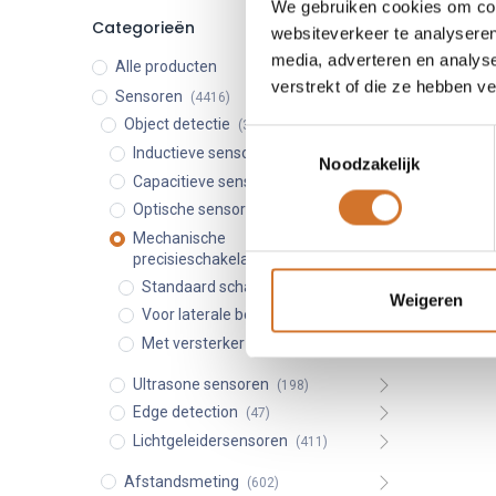
We gebruiken cookies om cont
Categorieën
Mechan
websiteverkeer te analyseren
media, adverteren en analys
Alle producten
Micromet
verstrekt of die ze hebben v
Sensoren
(4416)
Herha
Object detectie
(3361)
nauwk
Toestemmingsselectie
Inductieve sensoren
(995)
Compa
Noodzakelijk
insta
Capacitieve sensoren
(93)
Besch
Optische sensoren
(1537)
NO/NC
Mechanische
precisieschakelaars
(80)
Standaard schakelaars
(49)
Weigeren
Voor laterale benadering
(10)
Met versterker
(19)
Ultrasone sensoren
(198)
Edge detection
(47)
Lichtgeleidersensoren
(411)
Afstandsmeting
(602)