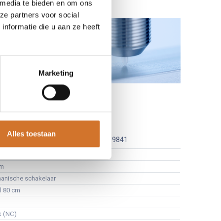
 media te bieden en om ons
ze partners voor social
nformatie die u aan ze heeft
Marketing
/80
Alles toestaan
Leveranciersnummer :
10259841
er
µm
anische schakelaar
l 80 cm
k (NC)