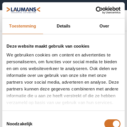
+31 (0)495-52 10 67
0
Toestemming
Details
Over
Object detectie
Toon alles
Deze website maakt gebruik van cookies
We gebruiken cookies om content en advertenties te
personaliseren, om functies voor social media te bieden
en om ons websiteverkeer te analyseren. Ook delen we
informatie over uw gebruik van onze site met onze
Standaard
Voor laterale
partners voor social media, adverteren en analyse. Deze
schakelaars
benadering
partners kunnen deze gegevens combineren met andere
informatie die u aan ze heeft verstrekt of die ze hebben
verzameld op basis van uw gebruik van hun services.
Met versterker
Toestemmingsselectie
Noodzakelijk