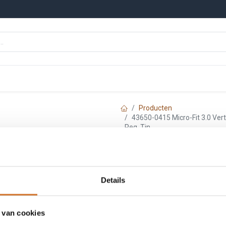
n
Onze merken
Nieuws
Kennisbank
Producten
43650-0415 Micro-Fit 3.0 Verti
Peg, Tin
Molex 43650-0415
Header, Single R
Details
Polarizing Peg, T
 van cookies
Artikelnummer :
F3650