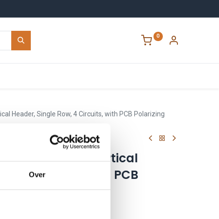
0
Contact
cal Header, Single Row, 4 Circuits, with PCB Polarizing
 Micro-Fit 3.0 Vertical
ow, 4 Circuits, with PCB
Over
in
0415