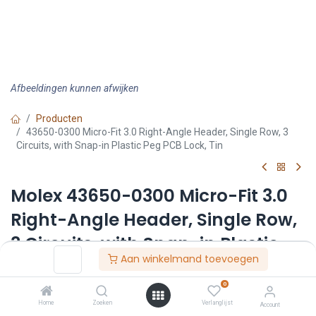
Afbeeldingen kunnen afwijken
Producten
43650-0300 Micro-Fit 3.0 Right-Angle Header, Single Row, 3
Circuits, with Snap-in Plastic Peg PCB Lock, Tin
Molex 43650-0300 Micro-Fit 3.0
Right-Angle Header, Single Row,
3 Circuits, with Snap-in Plastic
Aan winkelmand toevoegen
Peg PCB Lock, Tin
0
Artikelnummer :
F36500300
Home
Zoeken
Verlanglijst
Account