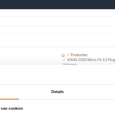
n
Onze merken
Nieuws
Kennisbank
Producten
43640-0300 Micro-Fit 3.0 Plug
Halogen
Molex 43640-0300
Single Row, 3 Ci
Details
Halogen
 van cookies
Artikelnummer :
F3640