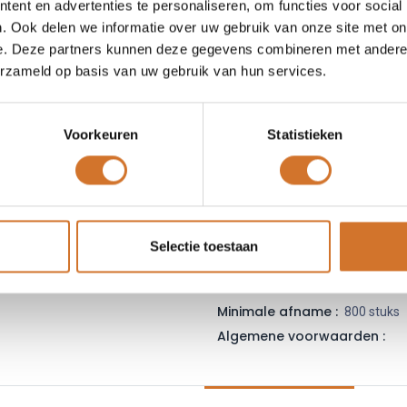
ent en advertenties te personaliseren, om functies voor social
Leveranciersnummer :
43
. Ook delen we informatie over uw gebruik van onze site met on
Login
|
Registreer
om
e. Deze partners kunnen deze gegevens combineren met andere i
erzameld op basis van uw gebruik van hun services.
Toe
Voorkeuren
Statistieken
Vergelijken
Toevoegen
Vraag offerte
Selectie toestaan
Fabrikantcode :
43640-0300
Minimale afname :
800 stuks
Algemene voorwaarden :