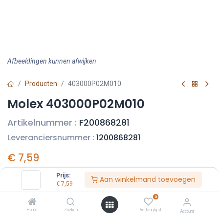
Afbeeldingen kunnen afwijken
Producten
403000P02M010
Molex 403000P02M010
Artikelnummer :
F200868281
Leveranciersnummer :
1200868281
€
7,59
Prijs per stuk excl. BTW
Prijs:
Aan winkelmand toevoegen
€
7,59
0
Home
Zoeken
Verlanglijst
Account