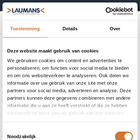
+31 (0)495-52 10 67
0
Toestemming
Details
Over
Tapeswitch
Toon alles
Deze website maakt gebruik van cookies
We gebruiken cookies om content en advertenties te
personaliseren, om functies voor social media te bieden
en om ons websiteverkeer te analyseren. Ook delen we
informatie over uw gebruik van onze site met onze
Contactstroken
Schakellijsten
partners voor social media, adverteren en analyse. Deze
partners kunnen deze gegevens combineren met andere
informatie die u aan ze heeft verstrekt of die ze hebben
verzameld op basis van uw gebruik van hun services.
Veiligheidsmatten
Toestemmingsselectie
Noodzakelijk
Producten
10 producten gevonden.