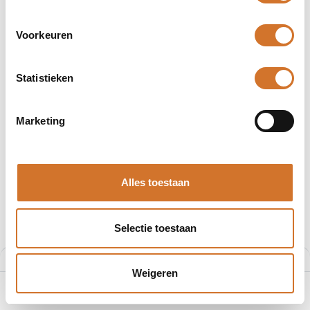
Contactstroken
Voorkeuren
Actieve, tactiele schakelstroken
Schakelen over de gehele lengte
Zeer robuust
Statistieken
Marketing
Alles toestaan
Selectie toestaan
Filters
Aanbevolen
Weigeren
0
Home
Zoeken
Verlanglijst
Account