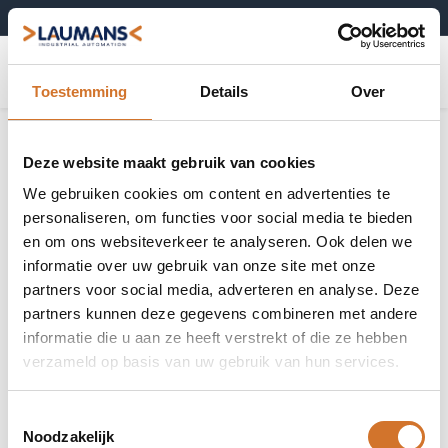
+31 (0)495-52 10 67
0
Toestemming
Details
Over
Laser afstandssensoren
Toon alles
Deze website maakt gebruik van cookies
We gebruiken cookies om content en advertenties te
personaliseren, om functies voor social media te bieden
en om ons websiteverkeer te analyseren. Ook delen we
informatie over uw gebruik van onze site met onze
Kostenefficiënte
Standaard laser
partners voor social media, adverteren en analyse. Deze
laser
afstandssensoren
afstandssensoren
partners kunnen deze gegevens combineren met andere
informatie die u aan ze heeft verstrekt of die ze hebben
verzameld op basis van uw gebruik van hun services.
Toestemmingsselectie
High performance
Ultra high
Noodzakelijk
laser
performance