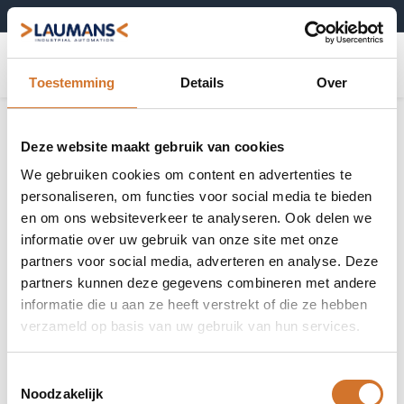
+31 (0)495-52 10 67
0
Toestemming
Details
Over
Machinebediening & schakelaars
Toon alles
Deze website maakt gebruik van cookies
We gebruiken cookies om content en advertenties te
personaliseren, om functies voor social media te bieden
en om ons websiteverkeer te analyseren. Ook delen we
informatie over uw gebruik van onze site met onze
Aan / uit
2-standen
partners voor social media, adverteren en analyse. Deze
schakelaars
schakelaars
partners kunnen deze gegevens combineren met andere
informatie die u aan ze heeft verstrekt of die ze hebben
verzameld op basis van uw gebruik van hun services.
2-standen
Toestemmingsselectie
schakelaars
Noodzakelijk
zonder "Off"