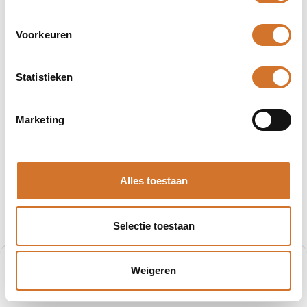
Producten
301 producten gevonden.
Voorkeuren
Statistieken
Marketing
Alles toestaan
Selectie toestaan
Filters
Aanbevolen
Weigeren
0
Home
Zoeken
Verlanglijst
Account