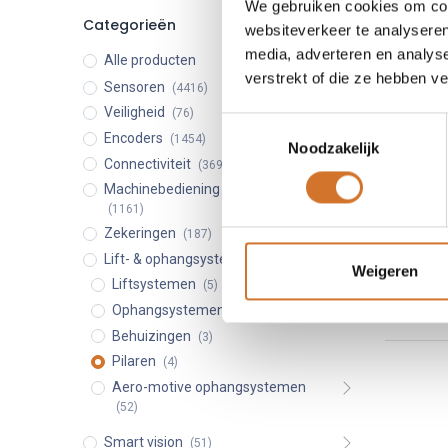
We gebruiken cookies om cont
Categorieën
websiteverkeer te analyseren
media, adverteren en analys
Alle producten
verstrekt of die ze hebben v
Sensoren
(4416)
Veiligheid
(76)
Toestemmingsselectie
Encoders
(1454)
Noodzakelijk
Connectiviteit
(3696)
Machinebediening & schakelaars
(1161)
Zekeringen
(187)
Lift- & ophangsystemen
(70)
Weigeren
Liftsystemen
(5)
Ophangsystemen
(6)
Behuizingen
(3)
Pilaren
(4)
Aero-motive ophangsystemen
(52)
Smart vision
(51)