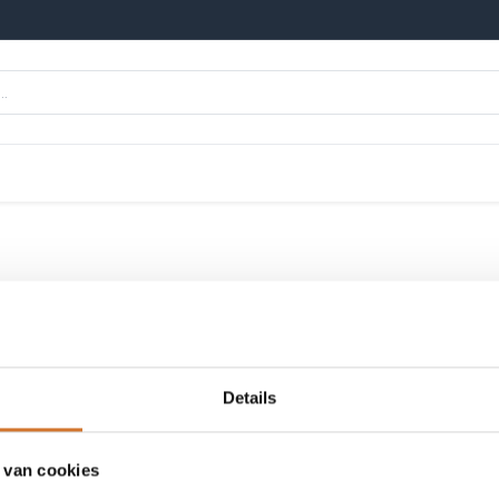
n
Onze merken
Nieuws
Kennisbank
ngen
Pilaren
Aero-motive
Details
ophangsystemen
 van cookies