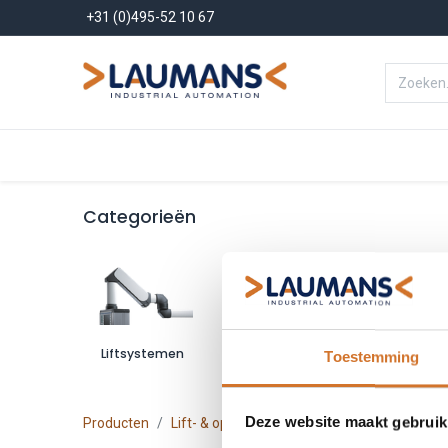
+31 (0)495-52 10 67
Menu
Producten
Oplossinge
Categorieën
Liftsystemen
Ophangsystemen
Behuizi
Toestemming
Deze website maakt gebruik
Producten
Lift- & ophangsystemen
Pilaren
- 4 items