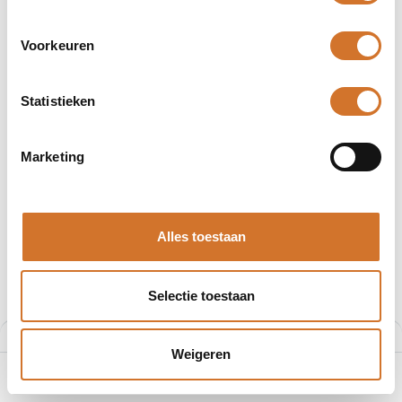
encoders
encoders
incrementeel
incrementeel
Voorkeuren
Statistieken
SinCos encoders
Marketing
Producten
48 producten gevonden.
Alles toestaan
Selectie toestaan
Filters
Aanbevolen
Weigeren
0
Home
Zoeken
Verlanglijst
Account