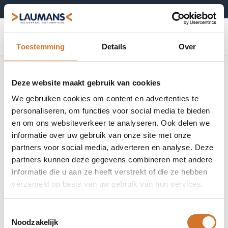
+31 (0)495-52 10 67
0
Toestemming
Details
Over
Incrementele encoders
Toon alles
Deze website maakt gebruik van cookies
We gebruiken cookies om content en advertenties te
personaliseren, om functies voor social media te bieden
en om ons websiteverkeer te analyseren. Ook delen we
informatie over uw gebruik van onze site met onze
Compacte
OptoPulse
partners voor social media, adverteren en analyse. Deze
optische
EN580E.IL
encoders
partners kunnen deze gegevens combineren met andere
incrementeel
informatie die u aan ze heeft verstrekt of die ze hebben
verzameld op basis van uw gebruik van hun services.
Toestemmingsselectie
Noodzakelijk
Optische precisie
Grote holle as