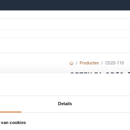
n
Onze merken
Nieuws
Kennisbank
Producten
CD2S-110
OPTEX FA CD2S-1
Artikelnummer :
O2098
Leveranciersnummer :
20
Login
|
Registreer
om
Details
 van cookies
Toe