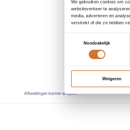
We gebruiken cookies om cont
websiteverkeer te analyseren
media, adverteren en analys
verstrekt of die ze hebben v
Toestemmingsselectie
Noodzakelijk
Weigeren
Afbeeldingen kunnen afwijken