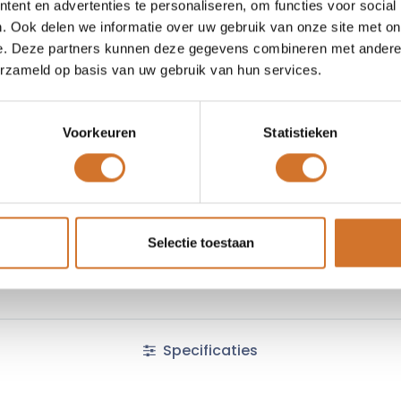
ent en advertenties te personaliseren, om functies voor social
Vergelijken
Toevoegen
. Ook delen we informatie over uw gebruik van onze site met on
e. Deze partners kunnen deze gegevens combineren met andere i
Vraag offerte
erzameld op basis van uw gebruik van hun services.
Voorkeuren
Statistieken
Fabrikantcode :
20982
Algemene voorwaarden :
Selectie toestaan
Specificaties