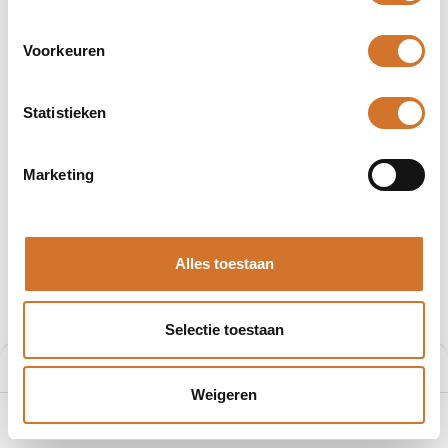
Voorkeuren
Statistieken
Afbeeldingen kunnen afwijken
Producten
C2DP-S40CP
Marketing
OPTEX FA C2DP-S40CP
Artikelnummer :
O17702
Alles toestaan
Login
|
Registreer
om prijzen te zien
Selectie toestaan
Aan winkelmand toevoegen
Weigeren
Toevoegen aan winkelmand
0
Home
Zoeken
Verlanglijst
Account