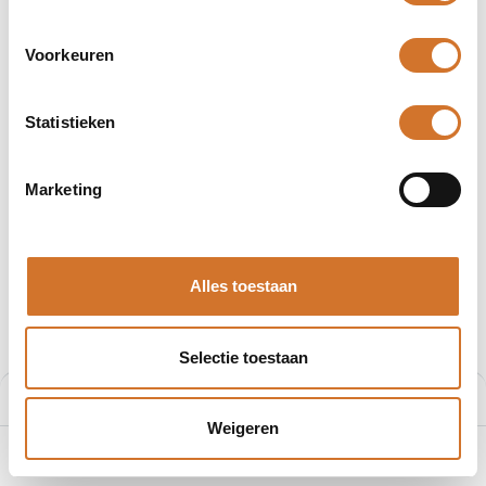
Voorkeuren
Statistieken
Afbeeldingen kunnen afwijken
Producten
EL-S15PL
Marketing
OPTEX FA EL-S15PL
Artikelnummer :
O16063
Alles toestaan
Login
|
Registreer
om prijzen te zien
Selectie toestaan
Aan winkelmand toevoegen
Weigeren
Toevoegen aan winkelmand
0
Home
Zoeken
Verlanglijst
Account