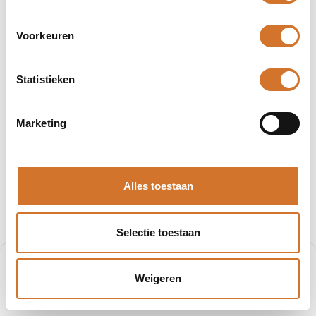
Voorkeuren
Statistieken
Afbeeldingen kunnen afwijken
Producten
ST-400P
Marketing
OPTEX FA ST-400P
Artikelnummer :
O15917
Alles toestaan
Login
|
Registreer
om prijzen te zien
Selectie toestaan
Aan winkelmand toevoegen
Weigeren
Toevoegen aan winkelmand
0
Home
Zoeken
Verlanglijst
Account