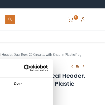
0
Contact
al Header, Dual Row, 20 Circuits, with Snap-in Plastic Peg
 Mini-Fit Jr. Vertical Header,
uits, with Snap-in Plastic
Over
n
206