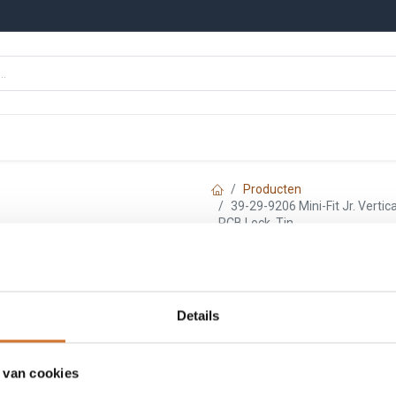
n
Onze merken
Nieuws
Kennisbank
Producten
39-29-9206 Mini-Fit Jr. Vertic
PCB Lock, Tin
Molex 39-29-9206
Dual Row, 20 Circ
Details
Peg PCB Lock, Ti
 van cookies
Artikelnummer :
F9299