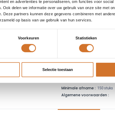
ent en advertenties te personaliseren, om functies voor social
Leveranciersnummer :
39
. Ook delen we informatie over uw gebruik van onze site met on
Login
|
Registreer
om
e. Deze partners kunnen deze gegevens combineren met andere i
erzameld op basis van uw gebruik van hun services.
Toe
Voorkeuren
Statistieken
Vergelijken
Toevoegen
Vraag offerte
Selectie toestaan
Fabrikantcode :
39-29-9206
Minimale afname :
150 stuks
Algemene voorwaarden :