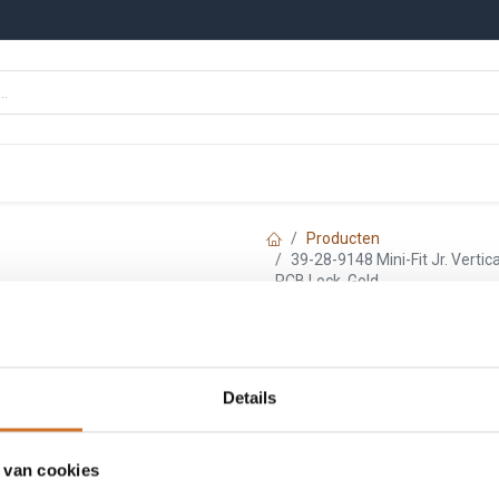
n
Onze merken
Nieuws
Kennisbank
Producten
39-28-9148 Mini-Fit Jr. Vertic
PCB Lock, Gold
Molex 39-28-9148 
Dual Row, 14 Circ
Details
PCB Lock, Gold
 van cookies
Artikelnummer :
F92891