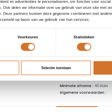
ent en advertenties te personaliseren, om functies voor social
Leveranciersnummer :
39
. Ook delen we informatie over uw gebruik van onze site met on
Login
|
Registreer
om
e. Deze partners kunnen deze gegevens combineren met andere i
erzameld op basis van uw gebruik van hun services.
Toe
Voorkeuren
Statistieken
Vergelijken
Toevoegen
Vraag offerte
Selectie toestaan
Fabrikantcode :
39-28-9148
Minimale afname :
40 stuks
Algemene voorwaarden :