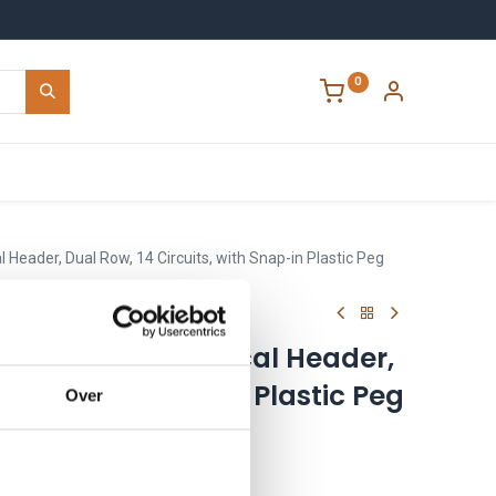
0
Contact
al Header, Dual Row, 14 Circuits, with Snap-in Plastic Peg
Mini-Fit Jr. Vertical Header,
uits, with Snap-in Plastic Peg
Over
48