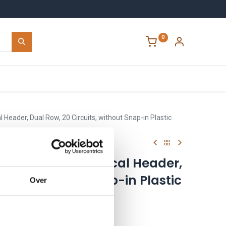
0
Contact
al Header, Dual Row, 20 Circuits, without Snap-in Plastic
 Mini-Fit Jr. Vertical Header,
cuits, without Snap-in Plastic
Over
n
200