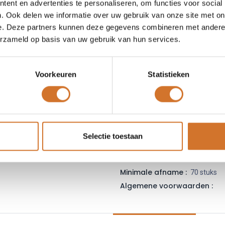
ent en advertenties te personaliseren, om functies voor social
Leveranciersnummer :
39
. Ook delen we informatie over uw gebruik van onze site met on
Login
|
Registreer
om
e. Deze partners kunnen deze gegevens combineren met andere i
erzameld op basis van uw gebruik van hun services.
Toe
Voorkeuren
Statistieken
Vergelijken
Toevoegen
Vraag offerte
Selectie toestaan
Fabrikantcode :
39-28-8200
Minimale afname :
70 stuks
Algemene voorwaarden :