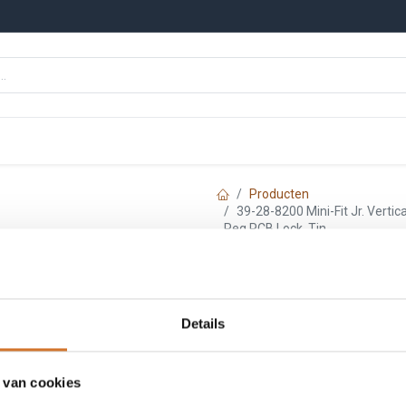
n
Onze merken
Nieuws
Kennisbank
Producten
39-28-8200 Mini-Fit Jr. Vertic
Peg PCB Lock, Tin
Molex 39-28-8200
Dual Row, 20 Cir
Details
Peg PCB Lock, Ti
 van cookies
Artikelnummer :
F9288