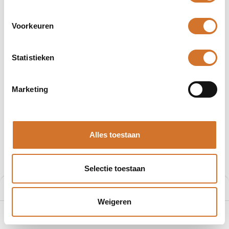
Voorkeuren
Statistieken
Afbeeldingen kunnen afwijken
Producten
0812 04BMF 9610E
Marketing
Beperkt beschikbaar
Molex 0812 04BMF 9610E
Alles toestaan
Artikelnummer :
F8429508
€
10,64
€
14,19
Selectie toestaan
Prijs per stuk excl. BTW
Prijs:
Aan winkelmand toevoegen
€
10,64
Weigeren
0
Home
Zoeken
Verlanglijst
Account