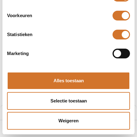
Voorkeuren
Statistieken
Afbeeldingen kunnen afwijken
Producten
0808 03HFF 9680B
Marketing
Beperkt beschikbaar
Molex 0808 03HFF 9680B
Alles toestaan
Artikelnummer :
F5324496
€
10,65
€
14,20
Selectie toestaan
Prijs per stuk excl. BTW
Prijs:
Aan winkelmand toevoegen
€
10,65
Weigeren
0
Home
Zoeken
Verlanglijst
Account