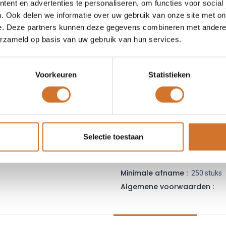
ent en advertenties te personaliseren, om functies voor social
Leveranciersnummer :
43
. Ook delen we informatie over uw gebruik van onze site met on
Login
|
Registreer
om
e. Deze partners kunnen deze gegevens combineren met andere i
erzameld op basis van uw gebruik van hun services.
Toe
Voorkeuren
Statistieken
Vergelijken
Toevoegen
Vraag offerte
Selectie toestaan
Fabrikantcode :
43650-0500
Minimale afname :
250 stuks
Algemene voorwaarden :