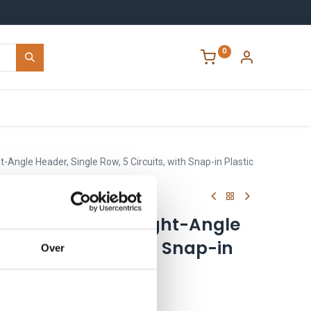
0
Contact
-Angle Header, Single Row, 5 Circuits, with Snap-in Plastic
0 Micro-Fit 3.0 Right-Angle
ow, 5 Circuits, with Snap-in
Over
ock, Tin
0500