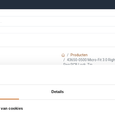
n
Onze merken
Nieuws
Kennisbank
Producten
43650-0500 Micro-Fit 3.0 Right
Peg PCB Lock, Tin
Molex 43650-050
Header, Single R
Details
Plastic Peg PCB L
 van cookies
Artikelnummer :
F3650