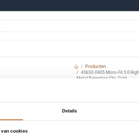
n
Onze merken
Nieuws
Kennisbank
Producten
43650-0405 Micro-Fit 3.0 Right
Metal Retention Clip, Gold
Molex 43650-040
Header, Single R
Details
Press-fit Metal R
 van cookies
Artikelnummer :
F3650