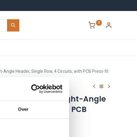
0
Contact
-Angle Header, Single Row, 4 Circuits, with PCB Press-fit
5 Micro-Fit 3.0 Right-Angle
ow, 4 Circuits, with PCB
Over
etention Clip, Gold
0405