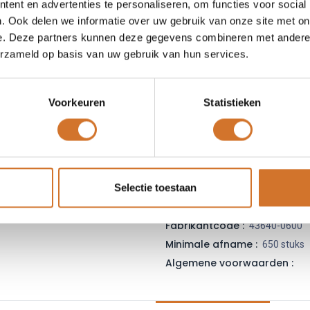
ent en advertenties te personaliseren, om functies voor social
Leveranciersnummer :
43
. Ook delen we informatie over uw gebruik van onze site met on
Login
|
Registreer
om
e. Deze partners kunnen deze gegevens combineren met andere i
erzameld op basis van uw gebruik van hun services.
Toe
Voorkeuren
Statistieken
Vergelijken
Toevoegen
Vraag offerte
Selectie toestaan
Fabrikantcode :
43640-0600
Minimale afname :
650 stuks
Algemene voorwaarden :