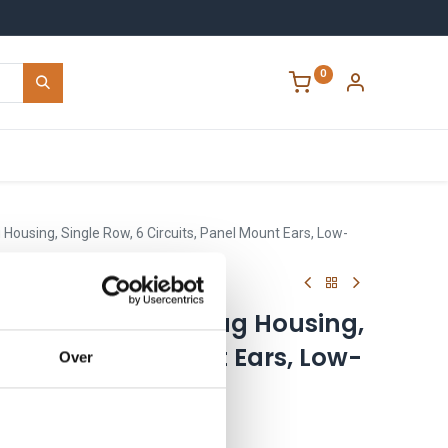
0
Contact
 Housing, Single Row, 6 Circuits, Panel Mount Ears, Low-
 Micro-Fit 3.0 Plug Housing,
rcuits, Panel Mount Ears, Low-
Over
0600