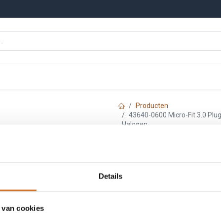
n
Onze merken
Nieuws
Kennisbank
Producten
43640-0600 Micro-Fit 3.0 Plug
Halogen
Molex 43640-0600
Single Row, 6 Ci
Details
Halogen
 van cookies
Artikelnummer :
F3640