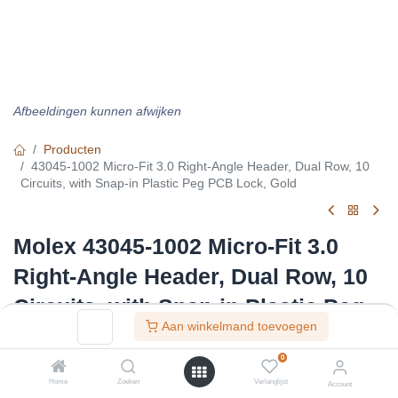
Afbeeldingen kunnen afwijken
Producten
43045-1002 Micro-Fit 3.0 Right-Angle Header, Dual Row, 10
Circuits, with Snap-in Plastic Peg PCB Lock, Gold
Molex 43045-1002 Micro-Fit 3.0
Right-Angle Header, Dual Row,
10 Circuits, with Snap-in Plastic
Aan winkelmand toevoegen
Peg PCB Lock, Gold
0
Artikelnummer :
F30451002
Home
Zoeken
Verlanglijst
Account