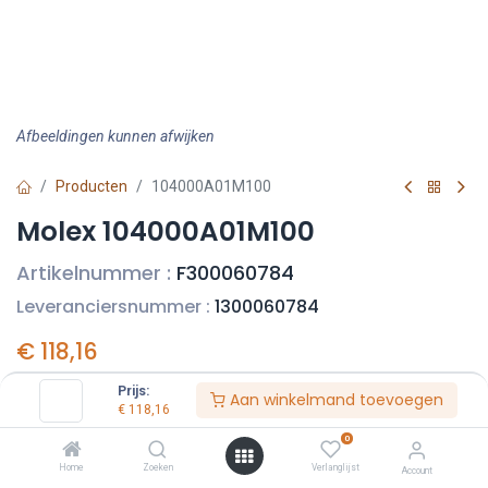
Afbeeldingen kunnen afwijken
Producten
104000A01M100
Molex 104000A01M100
Artikelnummer :
F300060784
Leveranciersnummer :
1300060784
€
118,16
Prijs per stuk excl. BTW
Prijs:
Aan winkelmand toevoegen
€
118,16
0
Home
Zoeken
Verlanglijst
Account