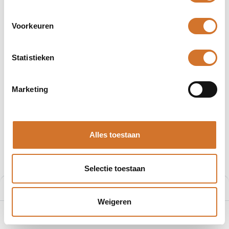
Voorkeuren
Statistieken
Afbeeldingen kunnen afwijken
Producten
404000H08M050
Marketing
Molex 404000H08M050
Artikelnummer :
F2906440
Alles toestaan
Leveranciersnummer :
1200868053
€
19,23
Selectie toestaan
Prijs per stuk excl. BTW
Prijs:
Aan winkelmand toevoegen
€
19,23
Weigeren
0
Home
Zoeken
Verlanglijst
Account