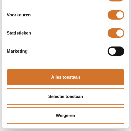
Voorkeuren
Statistieken
Afbeeldingen kunnen afwijken
Producten
0811 051KF 20500
Marketing
Molex 0811 051KF 20500
Artikelnummer :
F2514020
Alles toestaan
Leveranciersnummer :
1200698187
€
75,89
Selectie toestaan
Prijs per stuk excl. BTW
Prijs:
Aan winkelmand toevoegen
€
75,89
Weigeren
0
Home
Zoeken
Verlanglijst
Account