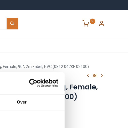
0
Contact
, Female, 90°, 2m kabel, PVC (0812 042KF 02100)
M020, M12, 4-polig, Female,
VC (0812 042KF 02100)
Over
210
0060021