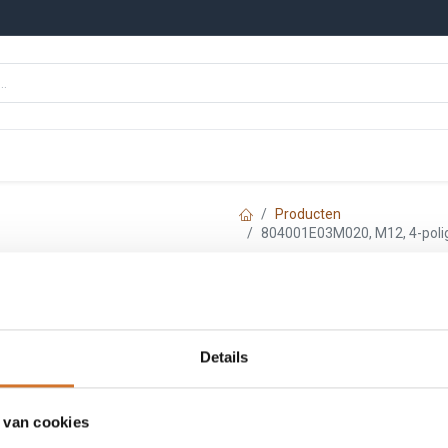
n
Onze merken
Nieuws
Kennisbank
Producten
804001E03M020, M12, 4-polig
Molex 804001E03
90°, 2m kabel, P
Details
Artikelnummer :
F2424
Leveranciersnummer :
120
 van cookies