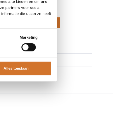
 media te bieden en om ons
ze partners voor social
nformatie die u aan ze heeft
voegen aan winkelmand
 aan verlanglijst
Marketing
Alles toestaan