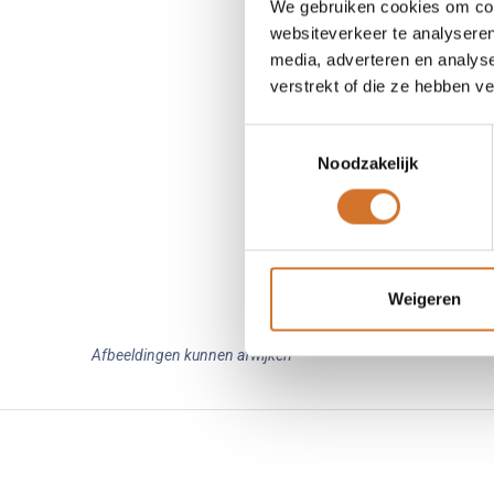
We gebruiken cookies om cont
websiteverkeer te analyseren
media, adverteren en analys
verstrekt of die ze hebben v
Toestemmingsselectie
Noodzakelijk
Weigeren
Afbeeldingen kunnen afwijken