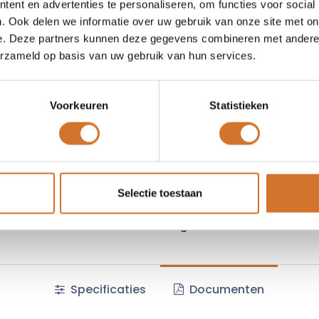
€
6,14
ent en advertenties te personaliseren, om functies voor social
Prijs per stuk excl. BTW
. Ook delen we informatie over uw gebruik van onze site met on
e. Deze partners kunnen deze gegevens combineren met andere i
erzameld op basis van uw gebruik van hun services.
Toe
Vergelijken
Toevoegen
Voorkeuren
Statistieken
Vraag offerte
Selectie toestaan
Fabrikantcode :
1200060021
Algemene voorwaarden :
Specificaties
Documenten