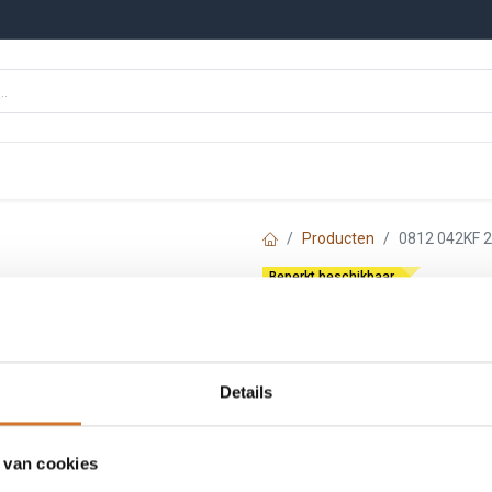
n
Onze merken
Nieuws
Kennisbank
Producten
0812 042KF 
Beperkt beschikbaar
Molex 0812 042K
Artikelnummer :
F2424
Login
|
Registreer
om
Details
 van cookies
Toe