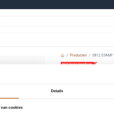
n
Onze merken
Nieuws
Kennisbank
Producten
0812 03AMF
Niet langer leverbaar
0812 03AMF 90V
Artikelnummer :
F2333
Login
|
Registreer
om
Details
 van cookies
Toe