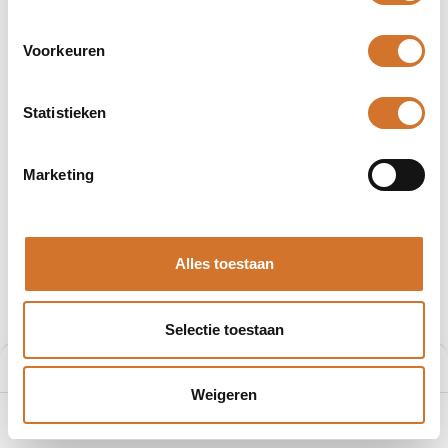
Voorkeuren
Statistieken
Afbeeldingen kunnen afwijken
Producten
207002A01F030
Marketing
207002A01F030
Artikelnummer :
F2070023
Alles toestaan
Leveranciersnummer :
1300070113
€
50,78
Selectie toestaan
Prijs per stuk excl. BTW
Prijs:
Aan winkelmand toevoegen
€
50,78
Weigeren
0
Home
Zoeken
Verlanglijst
Account