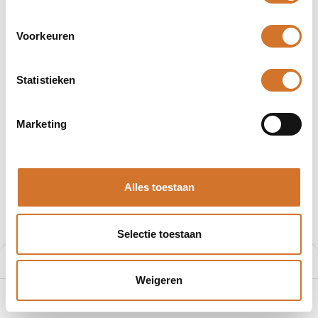
Voorkeuren
Statistieken
Afbeeldingen kunnen afwijken
Producten
403007E02M200
Marketing
Molex 403007E02M200
Artikelnummer :
F200868808
Alles toestaan
Leveranciersnummer :
1200868808
€
28,31
Selectie toestaan
Prijs per stuk excl. BTW
Prijs:
Aan winkelmand toevoegen
€
28,31
Weigeren
0
Home
Zoeken
Verlanglijst
Account