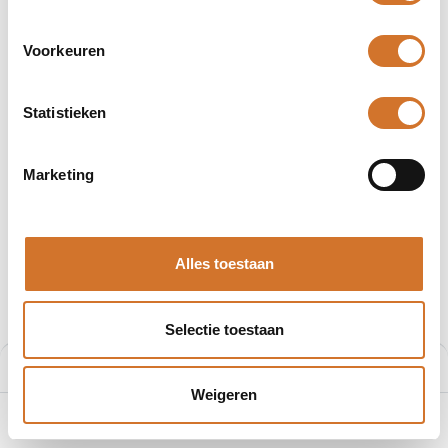
Voorkeuren
Statistieken
Afbeeldingen kunnen afwijken
Producten
4030P1B41M020
Marketing
Molex 4030P1B41M020
Artikelnummer :
F200868688
Alles toestaan
Leveranciersnummer :
1200868688
€
16,69
Selectie toestaan
Prijs per stuk excl. BTW
Prijs:
Aan winkelmand toevoegen
€
16,69
Weigeren
0
Home
Zoeken
Verlanglijst
Account