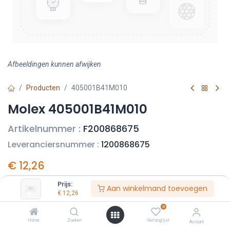
Afbeeldingen kunnen afwijken
Producten
405001B41M010
Molex 405001B41M010
Artikelnummer :
F200868675
Leveranciersnummer :
1200868675
€
12,26
Prijs per stuk excl. BTW
Prijs:
Aan winkelmand toevoegen
€
12,26
0
Home
Zoeken
Verlanglijst
Account