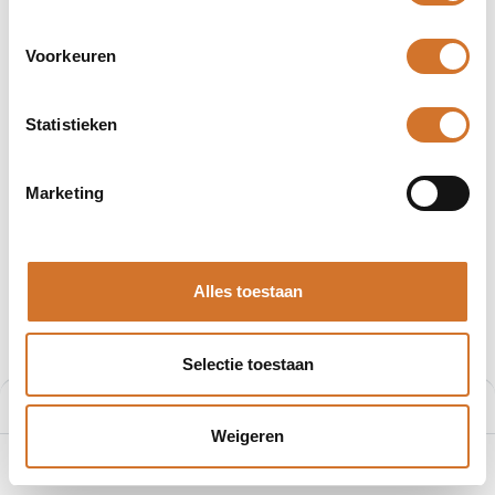
Voorkeuren
Statistieken
Afbeeldingen kunnen afwijken
Producten
403001B41M010
Marketing
Molex 403001B41M010
Artikelnummer :
F200868667
Alles toestaan
Leveranciersnummer :
1200868667
€
9,45
Selectie toestaan
Prijs per stuk excl. BTW
Prijs:
Aan winkelmand toevoegen
€
9,45
Weigeren
0
Home
Zoeken
Verlanglijst
Account