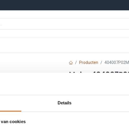
n
Onze merken
Nieuws
Kennisbank
Producten
404007P02M
Molex 404007P0
Artikelnummer :
F2008
Leveranciersnummer :
12
Details
€
11,97
Prijs per stuk excl. BTW
 van cookies