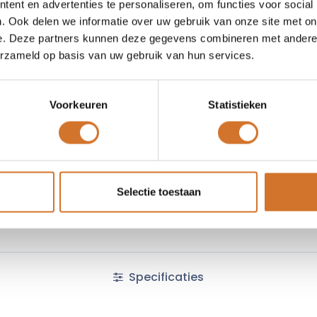
ent en advertenties te personaliseren, om functies voor social
Toe
. Ook delen we informatie over uw gebruik van onze site met on
e. Deze partners kunnen deze gegevens combineren met andere i
Vergelijken
Toevoegen
erzameld op basis van uw gebruik van hun services.
Vraag offerte
Voorkeuren
Statistieken
Fabrikantcode :
1200868542
Minimale afname :
18 stuks
Algemene voorwaarden :
Selectie toestaan
Specificaties