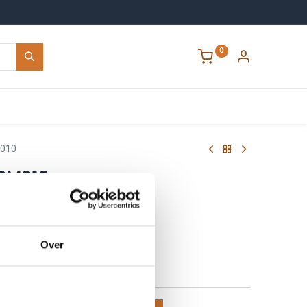
0
Contact
010
2M010
68542
00868542
Over