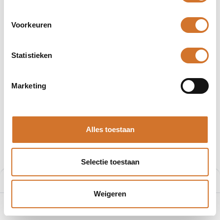
Voorkeuren
Statistieken
Afbeeldingen kunnen afwijken
Producten
403001P02M010
Marketing
Molex 403001P02M010
Artikelnummer :
F200868519
Alles toestaan
Leveranciersnummer :
1200868519
€
8,59
Selectie toestaan
Prijs per stuk excl. BTW
Prijs:
Aan winkelmand toevoegen
€
8,59
Weigeren
0
Home
Zoeken
Verlanglijst
Account