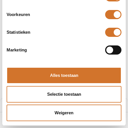
Voorkeuren
Statistieken
Afbeeldingen kunnen afwijken
Producten
403001E02M300
Marketing
Molex 403001E02M300
Artikelnummer :
F200868516
Alles toestaan
Leveranciersnummer :
1200868516
€
44,51
Selectie toestaan
Prijs per stuk excl. BTW
Prijs:
Aan winkelmand toevoegen
€
44,51
Weigeren
0
Home
Zoeken
Verlanglijst
Account