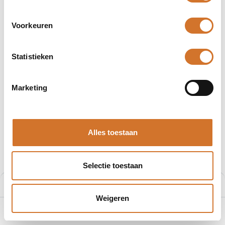
Voorkeuren
Statistieken
Afbeeldingen kunnen afwijken
Producten
403007H08M020
Marketing
Molex 403007H08M020
Artikelnummer :
F200868393
Alles toestaan
Leveranciersnummer :
1200868393
€
9,68
Selectie toestaan
Prijs per stuk excl. BTW
Prijs:
Aan winkelmand toevoegen
€
9,68
Weigeren
0
Home
Zoeken
Verlanglijst
Account